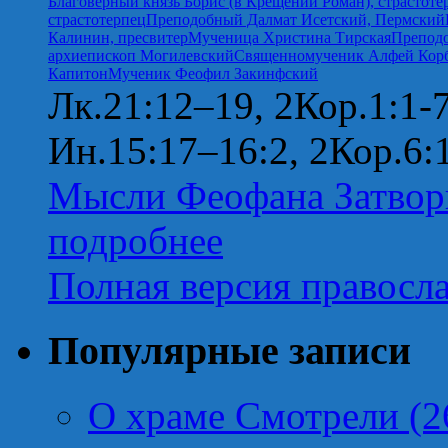
Благоверный князь Борис (в Крещении Роман), страстоте
страстотерпец
Преподобный Далмат Исетский, Пермский
Калинин, пресвитер
Мученица Христина Тирская
Преподо
архиепископ Могилевский
Священномученик Алфей Корб
Капитон
Мученик Феофил Закинфский
Лк.21:12–19, 2Кор.1:1-
Ин.15:17–16:2, 2Кор.6:
Мысли Феофана Затвор
подробнее
Полная версия правосл
Популярные записи
О храме Смотрели (2