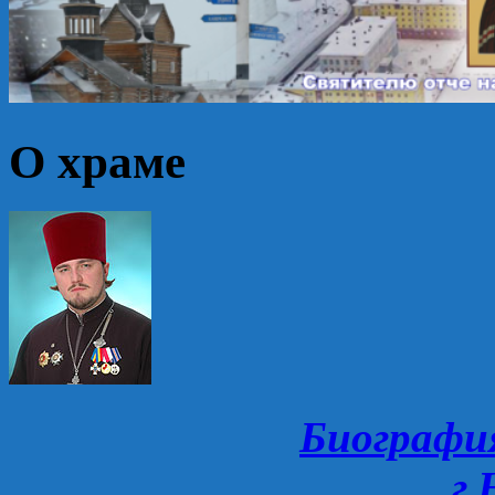
О храме
Биографи
г